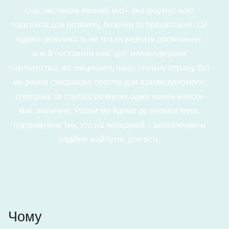
стає частиною великої місії, яка формує нові
горизонти для розвитку, безпеки та процвітання. Це
чудова можливість не тільки визнати досягнення,
але й поставити нові цілі, налагоджуючи
партнерства, які зміцнюють нашу спільну справу. Всі
ми разом створюємо простір для взаємодопомоги,
співпраці та сталого розвитку, адже кожен внесок
має значення. Разом ми йдемо до великої мети,
підтримуючи тих, хто на передовій, і забезпечуючи
надійне майбутнє для всіх.
Чому