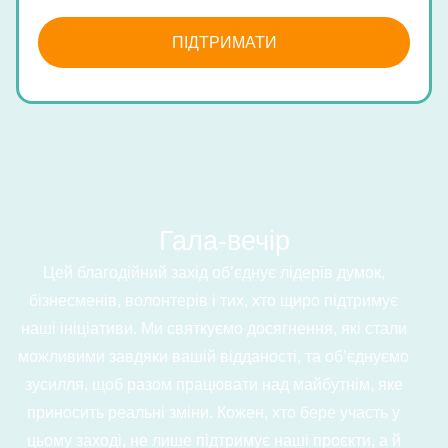
ПІДТРИМАТИ
Гала-вечір
Цей благодійний захід об’єднує лідерів думок,
бізнесменів, волонтерів і тих, хто щиро підтримує
наші ініціативи. Ми святкуємо досягнення, які стали
можливими завдяки вашій відданості, та об’єднуємо
зусилля, щоб разом працювати над майбутнім, яке
приносить реальні зміни. Кожен, хто бере участь у
цьому заході, не лише підтримує наші проєкти, а й