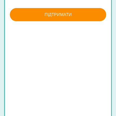
25 000 ₴
ПІДТРИМАТИ
РІШУЧИЙ
КИДОК
Ваша підтримка дає нам шанс на швидкий
прорив
Лого на сайті
Сертифікат підтримки
Нішевий мерч фонду (брендовані
предмети).
Запрошення на онлайн зустріч з експертами
або представниками фонду.
50 000 ₴