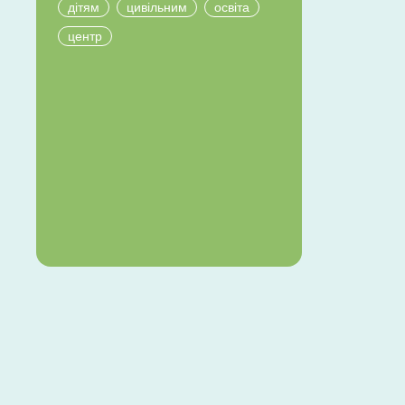
дітям
цивільним
освіта
центр